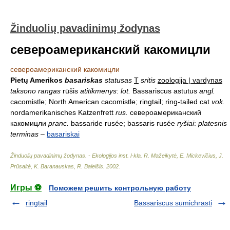
Žinduolių pavadinimų žodynas
североамериканский какомицли
североамериканский какомицли
Pietų Amerikos
basariskas
statusas
T
sritis
zoologija | vardynas
taksono rangas
rūšis
atitikmenys
:
lot.
Bassariscus astutus
angl.
cacomistle; North American cacomistle; ringtail; ring-tailed cat
vok.
nordamerikanisches Katzenfrett
rus.
североамериканский
какомицли
pranc.
bassaride rusée; bassaris rusée
ryšiai
:
platesnis
terminas
–
basariskai
Žinduolių pavadinimų žodynas. - Ekologijos inst. l-kla
.
R. Mažeikytė, E. Mickevičius, J.
Prūsaitė, K. Baranauskas, R. Baleišis
.
2002
.
Игры ⚽
Поможем решить контрольную работу
ringtail
Bassariscus sumichrasti