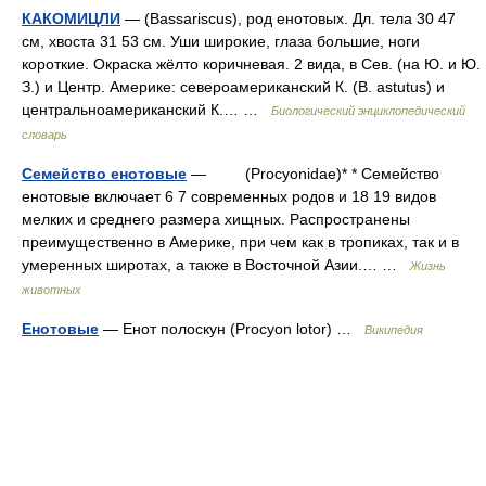
КАКОМИЦЛИ
— (Bassariscus), род енотовых. Дл. тела 30 47
см, хвоста 31 53 см. Уши широкие, глаза большие, ноги
короткие. Окраска жёлто коричневая. 2 вида, в Сев. (на Ю. и Ю.
З.) и Центр. Америке: североамериканский К. (В. astutus) и
центральноамериканский К.… …
Биологический энциклопедический
словарь
Семейство енотовые
— (Procyonidae)* * Семейство
енотовые включает 6 7 современных родов и 18 19 видов
мелких и среднего размера хищных. Распространены
преимущественно в Америке, при чем как в тропиках, так и в
умеренных широтах, а также в Восточной Азии.… …
Жизнь
животных
Енотовые
— Енот полоскун (Procyon lotor) …
Википедия