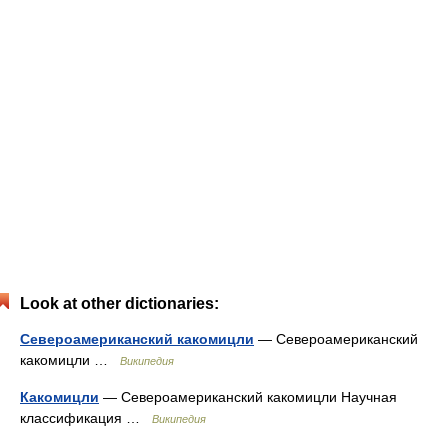
Look at other dictionaries:
Североамериканский какомицли
— Североамериканский
какомицли …
Википедия
Какомицли
— Североамериканский какомицли Научная
классификация …
Википедия