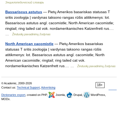
Энциклопедический словарь
Bassariscus astutus
— Pietų Amerikos basariskas statusas T
sritis zoologija | vardynas taksono rangas rūšis atitikmenys: lot.
Bassariscus astutus angl. cacomistle; North American cacomistle;
ringtail; ring tailed cat vok. nordamerikanisches Katzenfrett rus.…
…
Žinduolių pavadinimų žodynas
North American cacomistle
— Pietų Amerikos basariskas
statusas T sritis zoologija | vardynas taksono rangas rūšis
atitikmenys: lot. Bassariscus astutus angl. cacomistle; North
American cacomistle; ringtail; ring tailed cat vok.
nordamerikanisches Katzenfrett rus.… …
Žinduolių pavadinimų žodynas
© Academic, 2000-2026
18+
Contact us:
Technical Support
,
Advertising
Dictionaries export
, created on PHP,
Joomla,
Drupal,
WordPress,
MODx.