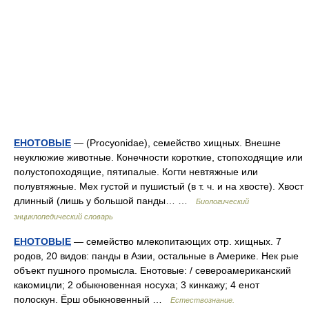
ЕНОТОВЫЕ
— (Procyonidae), семейство хищных. Внешне
неуклюжие животные. Конечности короткие, стопоходящие или
полустопоходящие, пятипалые. Когти невтяжные или
полувтяжные. Мех густой и пушистый (в т. ч. и на хвосте). Хвост
длинный (лишь у большой панды… …
Биологический
энциклопедический словарь
ЕНОТОВЫЕ
— семейство млекопитающих отр. хищных. 7
родов, 20 видов: панды в Азии, остальные в Америке. Нек рые
объект пушного промысла. Енотовые: / североамериканский
какомицли; 2 обыкновенная носуха; 3 кинкажу; 4 енот
полоскун. Ёрш обыкновенный …
Естествознание.